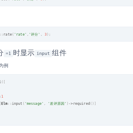
:
:
rate
(
'rate'
,
'评分'
,
3
)
;
分
时显示
组件
=1
input
 为例
l
(
[
:
1
[
Elm
:
:
input
(
'message'
,
'差评原因'
)
-
>
required
(
)
]