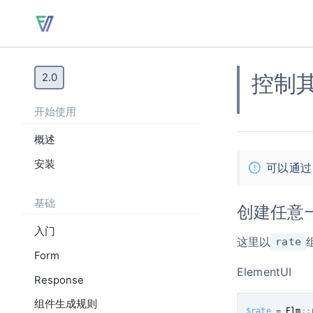
控制
2.0
开始使用
概述
安装
可以通
基础
创建任意
入门
这里以
rate
Form
ElementUI
Response
组件生成规则
$rate
=
 Elm
:
: