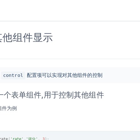
其他组件显示
过
配置项可以实现对其他组件的控制
control
一个表单组件,用于控制其他组件
组件为例
rate
(
'rate'
,
'评分'
,
3
)
;