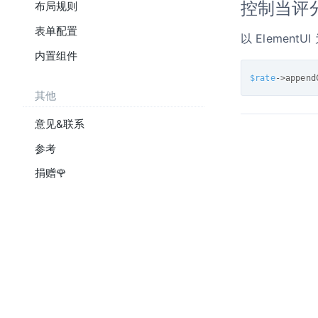
控制当评
布局规则
表单配置
以 ElementUI
内置组件
$rate
-
>
append
其他
意见&联系
参考
捐赠🌹