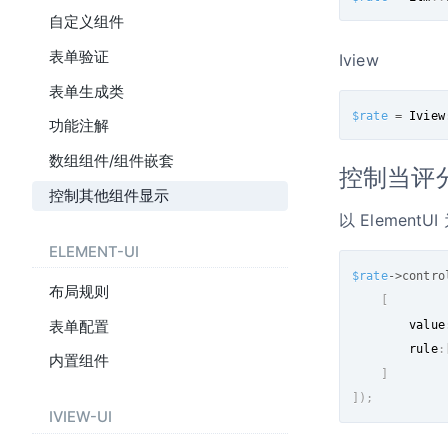
自定义组件
表单验证
Iview
表单生成类
$rate
=
 Iview
功能注解
数组组件/组件嵌套
控制当评
控制其他组件显示
以 ElementUI
ELEMENT-UI
$rate
-
>
contro
布局规则
[
        value
表单配置
        rule
:
内置组件
]
]
)
;
IVIEW-UI