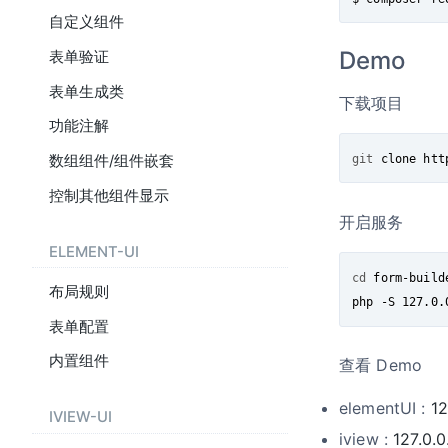
自定义组件
Demo
表单验证
表单生成类
下载项目
功能注解
git
 clone htt
数组组件/组件嵌套
控制其他组件显示
开启服务
ELEMENT-UI
cd
 form-builde
布局规则
php -S 127.0.
表单配置
内置组件
查看 Demo
elementUI :
12
IVIEW-UI
iview :
127.0.