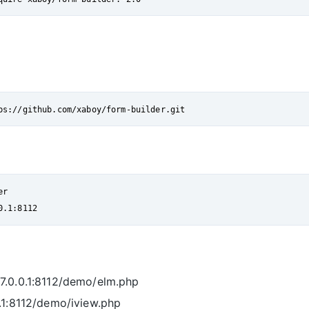
ps://github.com/xaboy/form-builder.git
r

0.1:8112
7.0.0.1:8112/demo/elm.php
0.1:8112/demo/iview.php